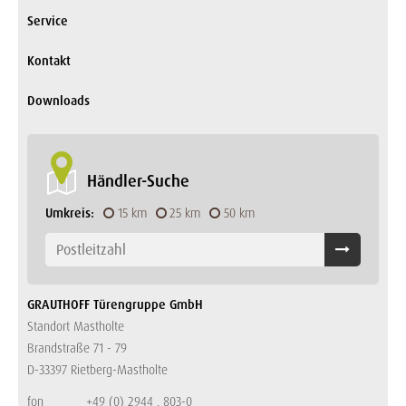
Service
Kontakt
Downloads
Händler-Suche
Umkreis:
15 km
25 km
50 km
GRAUTHOFF Türengruppe GmbH
Standort Mastholte
Brandstraße 71 - 79
D-33397 Rietberg-Mastholte
fon
+49 (0) 2944 . 803-0