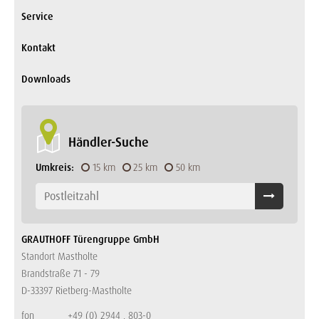
Service
Kontakt
Downloads
Händler-Suche
Umkreis:
15 km
25 km
50 km
GRAUTHOFF Türengruppe GmbH
Standort Mastholte
Brandstraße 71 - 79
D-33397 Rietberg-Mastholte
fon
+49 (0) 2944 . 803-0